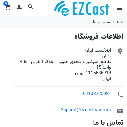
0
shopping_cart

search
menu
خانه
تماس با ما
اطلاعات فروشگاه
ایزدکست ایران

تهران
تقاطع امیرکبیر و سعدی جنوبی - بلوک 1 غربی - ط 4 -
واحد 15
1115636913 تهران
ایران
02133720021

Support@ezcastiran.com

تماس با ما