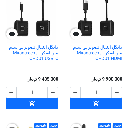


دانگل انتقال تصویر بی سیم
دانگل انتقال تصویر بی سیم
میرا اسکرین Mirascreen
میرا اسکرین Mirascreen
CHD01 USB-C
CHD01 HDMI
9,900,000 تومان
9,485,000 تومان




افزودن به سبد خرید
افزودن به سبد خ


جدید
ناموجود
جدید
ناموجود