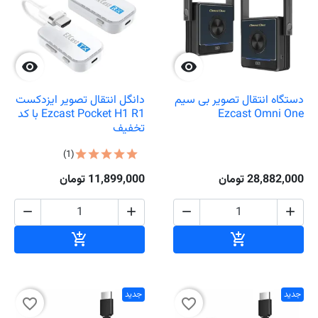


دستگاه انتقال تصویر بی سیم
دانگل انتقال تصویر ایزدکست
Ezcast Omni One
Ezcast Pocket H1 R1 با کد
تخفیف
(1)
28,882,000 تومان
11,899,000 تومان




افزودن به سبد خرید
افزودن به سبد خ


جدید
جدید
favorite_border
favorite_border