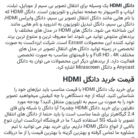
دانگل HDMI
یک وسیله برای انتقال تصویر بی سیم از موبایل، تبلت،
لپتاپ و کامپیوتر به صفحه نمایش و تلویزیون است. دانگل HDMI که
با نام هایی مانند دانگل انتقال تصویر بی سیم، دانگل وایرلس HDMI،
دانگل بی سیم، دانگل تبدیل تلویزیون به اندروید و نام هایی مانند
این شناخته می شود. دانگل های HDMI در مدل های مختلف با
برندهای متنوعی تولید می شوند اما معروف ترین و متنوع ترین برند
تولید کننده این محصولات Ezcast است. شرکت ایزدکست به صورت
تخصصی در زمینه تولید دانگل های انتقال تصویر در مدل های
مختلف Full HD ، 4K و با قیمتهای مناسب به صورت تخصصی
فعالیت دارد. از برندهای دیگر این محصولات می توان به دانگل
Anycast و دانگل Mirascreen اشاره کرد.
قیمت خرید دانگل HDMI
برای خرید یک دانگل HDMI با قیمت مناسب باید نیازهای خود را
شناسایی کنید. اینکه از چه دستگاهی با چه کیفیتی میخواهید تصویر
خود را به صورت بی سیم به تلویزیون منتقل کنید؟ بودجه مورد
نظرتون برای خرید دانگل HDMI چقدره؟ آیا دانگل با شبکه وای فای
2.4 گیگاهرتز برای شما مناسب است یا باید حتما از دانگل های انتقال
تصویر با شبکه 5G استفاده کنید؟ ما در فروشگاه ایزدکست ایران تنوع
بالایی از انواع دانگل HDMI داریم. برای خرید بهتر می توانید با تیم
مشاوره ما تماس گرفته و بهترین گزینه با بهترین قیمت را از ما دریافت