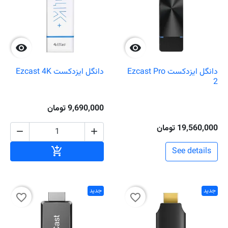


دانگل ایزدکست Ezcast Pro
دانگل ایزدکست Ezcast 4K
2
9,690,000 تومان
19,560,000 تومان


افزودن به سبد خ

See details
جدید
جدید
favorite_border
favorite_border