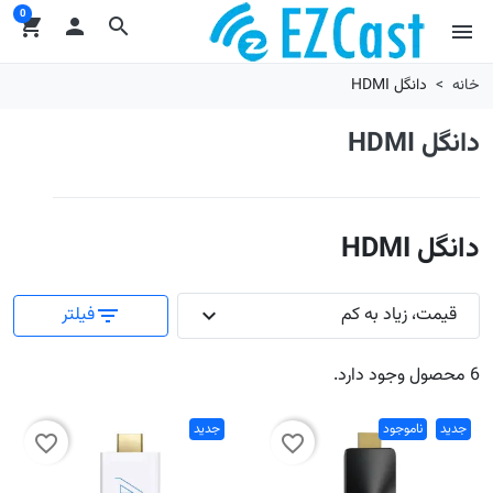
0
shopping_cart

search
menu
خانه
دانگل HDMI
دانگل HDMI
دانگل HDMI
قیمت، زیاد به کم
فیلتر
filter_list
expand_more
6 محصول وجود دارد.
جدید
ناموجود
جدید
favorite_border
favorite_border