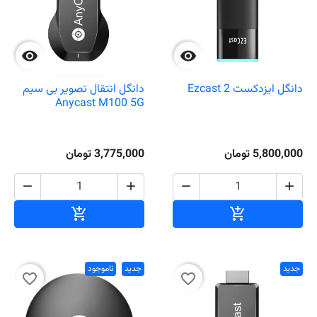


دانگل ایزدکست Ezcast 2
دانگل انتقال تصویر بی سیم
Anycast M100 5G
5,800,000 تومان
3,775,000 تومان




افزودن به سبد خرید
افزودن به سبد خ


جدید
جدید
ناموجود
favorite_border
favorite_border