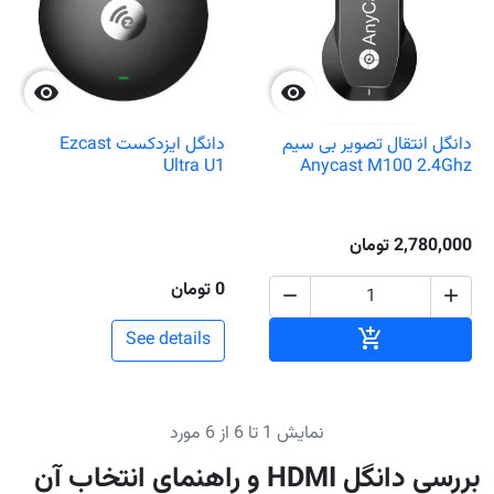


دانگل انتقال تصویر بی سیم
دانگل ایزدکست Ezcast
Ultra U1
Anycast M100 2.4Ghz
2,780,000 تومان
0 تومان


افزودن به سبد خرید

See details
نمایش 1 تا 6 از 6 مورد
بررسی دانگل HDMI و راهنمای انتخاب آن