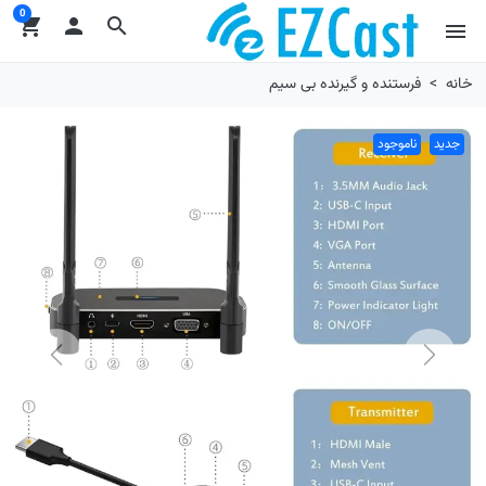
0
shopping_cart

search
menu
خانه
فرستنده و گیرنده بی سیم
جدید
ناموجود
Next
Previous