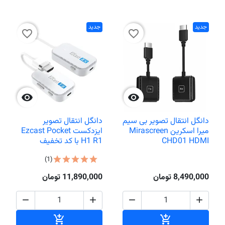
جدید
جدید
favorite_border
favorite_border


دانگل انتقال تصویر بی سیم
دانگل انتقال تصویر
میرا اسکرین Mirascreen
ایزدکست Ezcast Pocket
CHD01 HDMI
H1 R1 با کد تخفیف
(1)
8,490,000 تومان
11,890,000 تومان




افزودن به سبد خرید
افزودن به سبد خر

