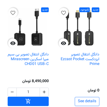
جدید
ناموجود
جدید
favorite_border
favorite_border


دانگل انتقال تصویر
دانگل انتقال تصویر بی سیم
ایزدکست Ezcast Pocket
میرا اسکرین Mirascreen
CHD01 USB-C
Prime
8,490,000 تومان
0 تومان


افزودن به سبد خر

See details