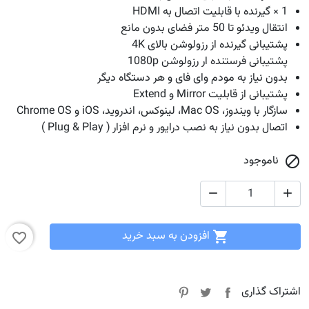
1 × گیرنده با قابلیت اتصال به HDMI
انتقال ویدئو تا 50 متر فضای بدون مانع
پشتیبانی گیرنده از رزولوشن بالای 4K
پشتیبانی فرستنده ار رزولوشن 1080p
بدون نیاز به مودم وای فای و هر دستگاه دیگر
پشتیبانی از قابلیت Mirror و Extend
سازگار با ویندوز، Mac OS، لینوکس، اندروید، iOS و Chrome OS
اتصال بدون نیاز به نصب درایور و نرم افزار ( Plug & Play )
ناموجود



افزودن به سبد خرید

favorite_border
اشتراک گذاری