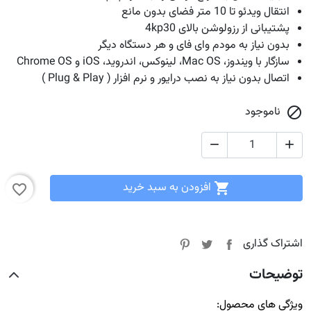
انتقال ویدئو تا 10 متر فضای بدون مانع
پشتیبانی از رزولوشن بالای 4kp30
بدون نیاز به مودم وای فای و هر دستگاه دیگر
سازگار با ویندوز، Mac OS، لینوکس، اندروید، iOS و Chrome OS
اتصال بدون نیاز به نصب درایور و نرم افزار ( Plug & Play )
ناموجود



افزودن به سبد خرید

favorite_border
اشتراک گذاری
توضیحات
ویژگی های محصول: