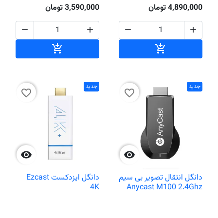
4,890,000 تومان
3,590,000 تومان




افزودن به سبد خرید
افزودن به سبد خر


جدید
جدید
favorite_border
favorite_border


دانگل انتقال تصویر بی سیم
دانگل ایزدکست Ezcast
4K
Anycast M100 2.4Ghz