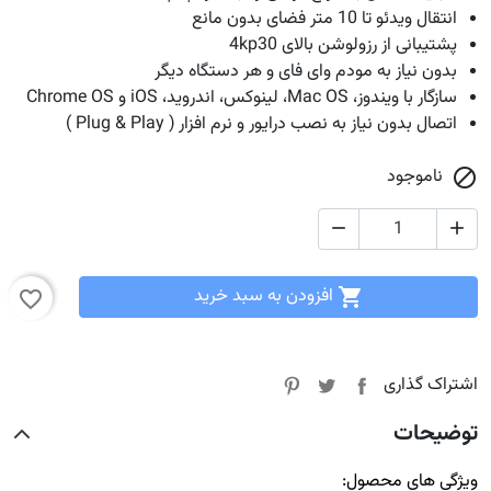
انتقال ویدئو تا 10 متر فضای بدون مانع
پشتیبانی از رزولوشن بالای 4kp30
بدون نیاز به مودم وای فای و هر دستگاه دیگر
سازگار با ویندوز، Mac OS، لینوکس، اندروید، iOS و Chrome OS
اتصال بدون نیاز به نصب درایور و نرم افزار ( Plug & Play )
ناموجود



افزودن به سبد خرید

favorite_border
اشتراک گذاری
توضیحات
ویژگی های محصول: