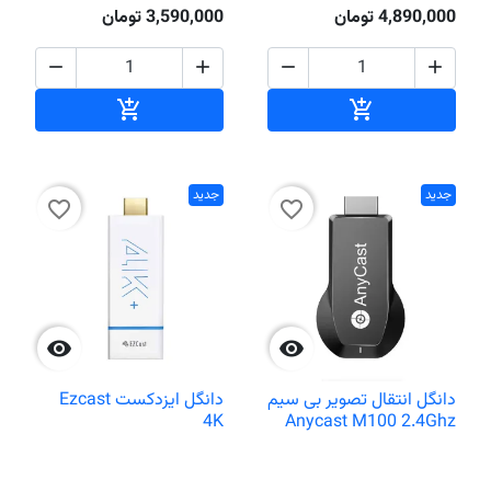
4,890,000 تومان
3,590,000 تومان




افزودن به سبد خرید
افزودن به سبد خر


جدید
جدید
favorite_border
favorite_border


دانگل انتقال تصویر بی سیم
دانگل ایزدکست Ezcast
4K
Anycast M100 2.4Ghz