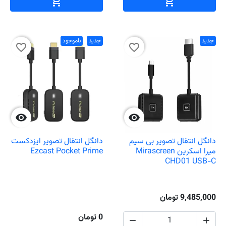
افزودن به سبد خرید
افزودن به سبد خ


جدید
جدید
ناموجود
favorite_border
favorite_border


دانگل انتقال تصویر بی سیم
دانگل انتقال تصویر ایزدکست
میرا اسکرین Mirascreen
Ezcast Pocket Prime
CHD01 USB-C
9,485,000 تومان
0 تومان

