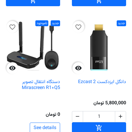


جدید
جدید
ناموجود
favorite_border
favorite_border


دانگل ایزدکست Ezcast 2
دستگاه انتقال تصویر
Mirascreen R1+Q5
5,800,000 تومان
0 تومان


افزودن به سبد خرید

See details