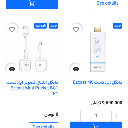
افزودن به سبد خ

See details
جدید
جدید
ناموجود
favorite_border
favorite_border


دانگل ایزدکست Ezcast 4K
دانگل انتقال تصویر ایزدکست
Ezcast Mini Pocket BC1
R1
9,690,000 تومان
0 تومان


افزودن به سبد خرید

See details