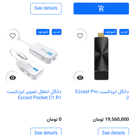
افزودن به سبد خرید

See details
جدید
ناموجود
جدید
ناموجود
favorite_border
favorite_border


دانگل ایزدکست Ezcast Pro
دانگل انتقال تصویر ایزدکست
Ezcast Pocket C1 R1
2
19,560,000 تومان
0 تومان
See details
See details