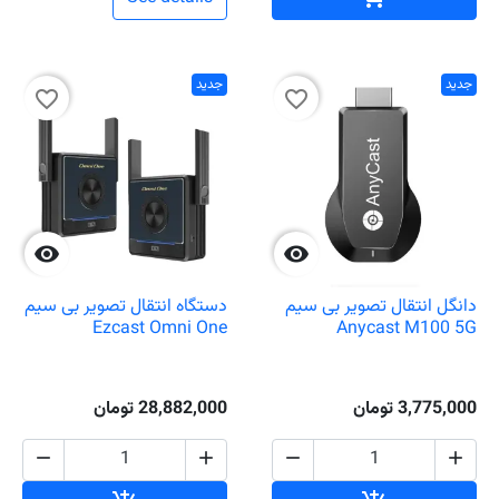
جدید
جدید
favorite_border
favorite_border


دانگل انتقال تصویر بی سیم
دستگاه انتقال تصویر بی سیم
Ezcast Omni One
Anycast M100 5G
3,775,000 تومان
28,882,000 تومان



