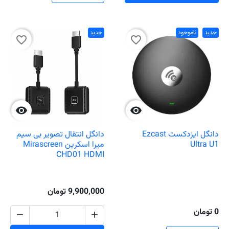
جدید
ناموجود
جدید
favorite_border
favorite_border


دانگل ایزدکست Ezcast
دانگل انتقال تصویر بی سیم
Ultra U1
میرا اسکرین Mirascreen
CHD01 HDMI
9,900,000 تومان
0 تومان

