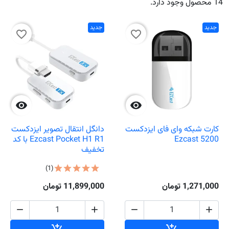
14 محصول وجود دارد.
جدید
جدید
favorite_border
favorite_border


کارت شبکه وای فای ایزدکست
دانگل انتقال تصویر ایزدکست
Ezcast 5200
Ezcast Pocket H1 R1 با کد
تخفیف
(1)
1,271,000 تومان
11,899,000 تومان




افزودن به سبد خرید
افزودن به سبد خ